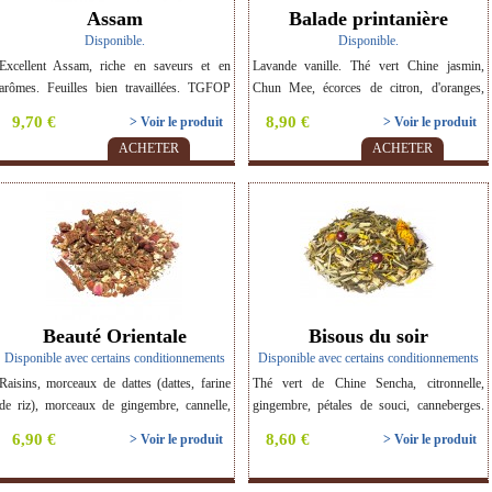
Assam
Balade printanière
Disponible.
Disponible.
Excellent Assam, riche en saveurs et en
Lavande vanille. Thé vert Chine jasmin,
arômes. Feuilles bien travaillées. TGFOP
Chun Mee, écorces de citron, d'oranges,
Origine : Assam (Inde du Sud). Thé BIO.
morceaux de vanille, fleurs de lavande. Thé
9,70 €
8,90 €
> Voir le produit
> Voir le produit
BIO.
ACHETER
ACHETER
Beauté Orientale
Bisous du soir
Disponible avec certains conditionnements
Disponible avec certains conditionnements
Raisins, morceaux de dattes (dattes, farine
Thé vert de Chine Sencha, citronnelle,
de riz), morceaux de gingembre, cannelle,
gingembre, pétales de souci, canneberges.
feuilles de mûriers, herbes de tulsi,
Saveur : Canneberge Gingembre. Thé BIO.
6,90 €
8,60 €
> Voir le produit
> Voir le produit
cardamone entière, clous de girofle, anis
étoilé, écorces d'oranges, morceaux de