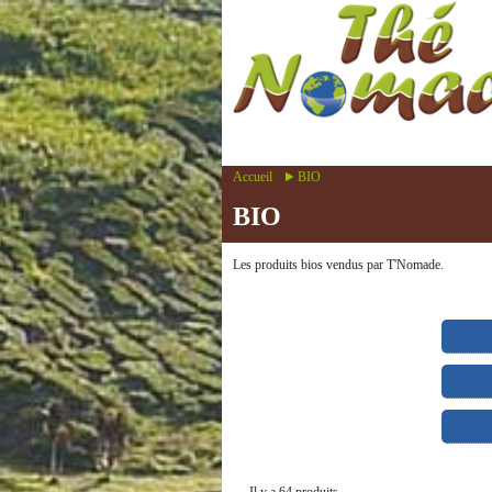
Accueil
BIO
BIO
Les produits bios vendus par T'Nomade.