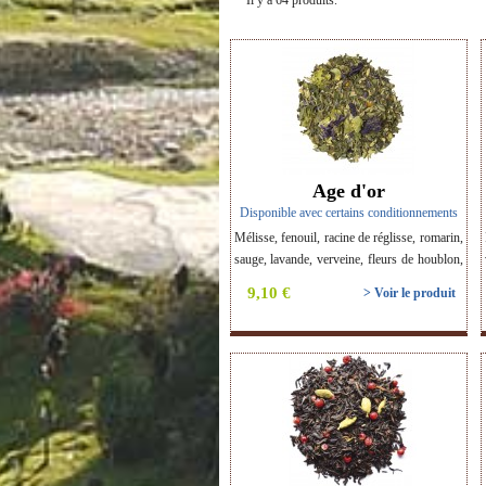
Il y a 64 produits.
Age d'or
Disponible avec certains conditionnements
Mélisse, fenouil, racine de réglisse, romarin,
sauge, lavande, verveine, fleurs de houblon,
valériane, mauve, curcuma. Tisane BIO.
9,10 €
> Voir le produit