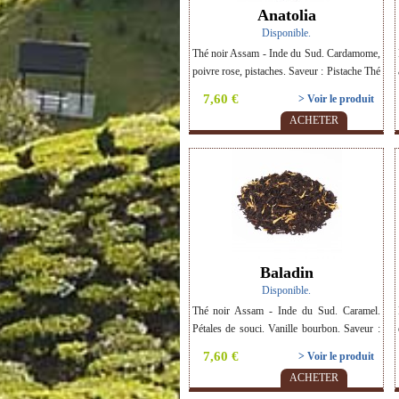
Anatolia
Disponible.
Thé noir Assam - Inde du Sud. Cardamome,
poivre rose, pistaches. Saveur : Pistache Thé
BIO.
7,60 €
> Voir le produit
ACHETER
Baladin
Disponible.
Thé noir Assam - Inde du Sud. Caramel.
Pétales de souci. Vanille bourbon. Saveur :
Caramel Vanille Thé BIO.
7,60 €
> Voir le produit
ACHETER