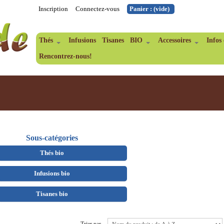
Inscription
Connectez-vous
Panier :
(vide)
Thés
Infusions
Tisanes
BIO
Accessoires
Infos 
Rencontrez-nous!
Sous-catégories
Thés bio
Infusions bio
Tisanes bio