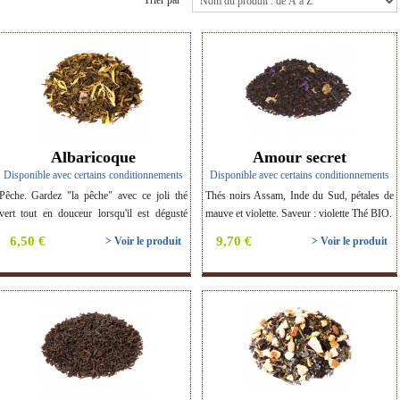
Trier par
Albaricoque
Amour secret
Disponible avec certains conditionnements
Disponible avec certains conditionnements
Pêche. Gardez "la pêche" avec ce joli thé
Thés noirs Assam, Inde du Sud, pétales de
vert tout en douceur lorsqu'il est dégusté
mauve et violette. Saveur : violette Thé BIO.
chaud, et tellement agréable l'été en thé glacé
6,50 €
9,70 €
> Voir le produit
> Voir le produit
! Thé BIO.