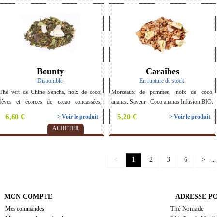
mangue, boutons de rose, menthe poivrée,
piment, curry, coriandre. Saveur : Mangue
cardamone gingembre. Infusion BIO.
Bounty
Caraïbes
Disponible.
En rupture de stock.
Thé vert de Chine Sencha, noix de coco,
Morceaux de pommes, noix de coco,
fèves et écorces de cacao concassées,
ananas. Saveur : Coco ananas Infusion BIO.
feuilles de verveine, fleurs de souci, poivre
6,60 €
5,20 €
> Voir le produit
> Voir le produit
noir, moringa. Saveur : Chocolat Coco Thé
ACHETER
BIO.
<
1
2
3
6
>
...
MON COMPTE
ADRESSE P
Thé Nomade
Mes commandes