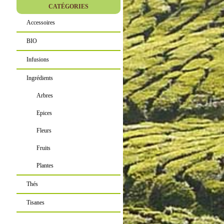
CATÉGORIES
Accessoires
BIO
Infusions
Ingrédients
Arbres
Epices
Fleurs
Fruits
Plantes
Thés
Tisanes