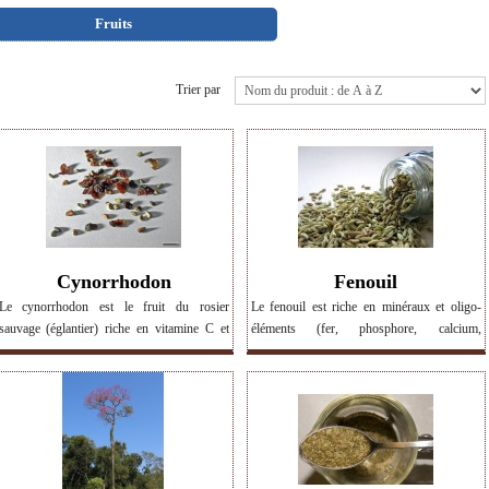
Fruits
Trier par
Cynorrhodon
Fenouil
Le cynorrhodon est le fruit du rosier
Le fenouil est riche en minéraux et oligo-
sauvage (églantier) riche en vitamine C et
éléments (fer, phosphore, calcium,
excellent pour l'imunité. Il contient
potassium, magnésium, manganèse, zinc)
également des vitamines A, B2 et K. > Voir
ainsi qu'en vitamines C, E, K et B9 (acide
les produits contenant du cynorrhodon
folique) et antioxydants. > Voir les produits
contenant du fenouil