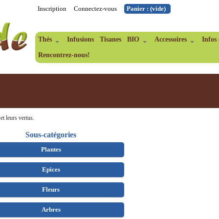
Inscription
Connectez-vous
Panier :
(vide)
Thés
Infusions
Tisanes
BIO
Accessoires
Infos 
Rencontrez-nous!
et leurs vertus.
Sous-catégories
Plantes
Epices
Fleurs
Arbres