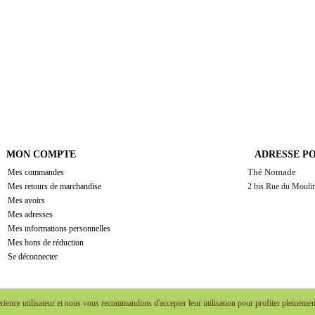
MON COMPTE
ADRESSE P
Thé Nomade
Mes commandes
Mes retours de marchandise
2 bis Rue du Moulin
Mes avoirs
Mes adresses
Mes informations personnelles
Mes bons de réduction
Se déconnecter
rience utilisateur et nous vous recommandons d'accepter leur utilisation pour profiter pleinemen