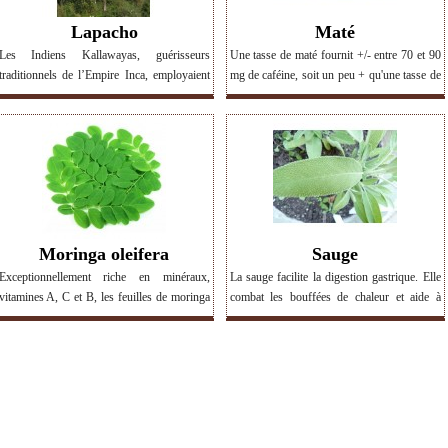
Lapacho
Maté
Les Indiens Kallawayas, guérisseurs
Une tasse de maté fournit +/- entre 70 et 90
traditionnels de l’Empire Inca, employaient
mg de caféine, soit un peu + qu'une tasse de
une décoction de lapacho, pour combattre :
thé (30 à 50) et un peu moins qu'un café (75
nez bouché, mal de gorge, gastro-entérite,
à 180). Permet de lutter contre la
infections de peau et infections urinaires
fatigue. Propriétés diurétiques et
(cystite).La décoction peut être bue mais on
laxatives. Traitement des migraines et des
peut aussi en imbiber des compresses à
douleurs suscitées par les rhumatismes.
appliquer sur la peau en cas de candidose, de
Stimulation de l'activité cérébrale.
psoriasis. >...
Déconseillé pendant la...
Moringa oleifera
Sauge
Exceptionnellement riche en minéraux,
La sauge facilite la digestion gastrique. Elle
vitamines A, C et B, les feuilles de moringa
combat les bouffées de chaleur et aide à
aident à stimuler le système immunitaire et à
calmer les douleurs des règles. Elle est la
réduire la fatigue. Elles renforcent également
plante la plus efficace pour réguler et lutter
les capacités cognitives. > Voir les produits
contre une transpiration excessive. La sauge
contenant du moringa
contient des anti-oxydants et de la vitamine
K. Elle a également des propriétés
antiseptiques. > Voir les produits contenant
de...