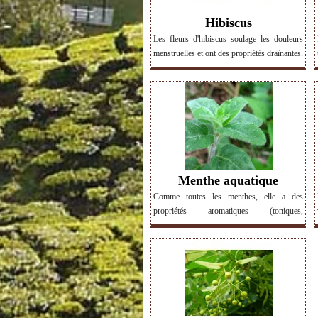
Hibiscus
Les fleurs d'hibiscus soulage les douleurs
menstruelles et ont des propriétés draînantes.
Elles luttent contre le cholestérol et
l'hypertension et sont des alliées contre le
syndrome métabolique. > Voir les produits
contenant de l'hibiscus.
Menthe aquatique
Comme toutes les menthes, elle a des
propriétés aromatiques (toniques,
fortifiantes) et des propriétés digestives
(combattre les lourdeurs, les ballonnements,
les gaz (dyspepsies)... > Voir les produits
contenant de la menthe aquatique.