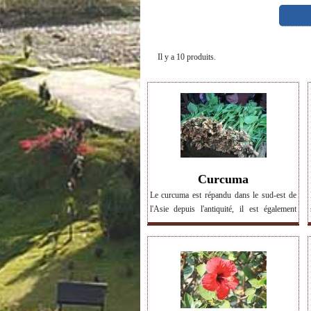
Il y a 10 produits.
Curcuma
Le curcuma est répandu dans le sud-est de
l'Asie depuis l'antiquité, il est également
l'objet de nombreuses études scientifiques
dans le monde entier, afin de mieux cerner
ses propriétés alimentaires et médicales. >
Voir les produits contenant du curcuma.