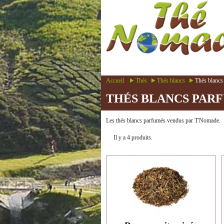
Accueil
Thés
Thés blancs
Thés blancs
THÉS BLANCS PAR
Les thés blancs parfumés vendus par T'Nomade.
Il y a 4 produits.