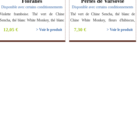
Floralies
Perles de Varsovie
Disponible avec certains conditionnements
Disponible avec certains conditionnements
Violette framboise. Thé vert de Chine
Thé vert de Chine Sencha, thé blanc de
Sencha, thé blanc White Monkey, thé blanc
Chine White Monkey, fleurs d'hibiscus,
Paï Mu Tan, framboises, fleurs de mauve.
morceaux de pommes, écorce de citron,
12,05 €
7,30 €
> Voir le produit
> Voir le produit
Thé BIO.
poivre rose, groseille. Saveur : Pomme
groseille Thé BIO.