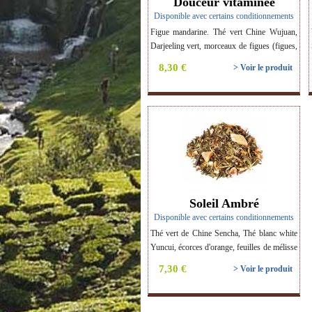
Douceur vitaminée
Disponible avec certains conditionnements
Figue mandarine. Thé vert Chine Wujuan,
Darjeeling vert, morceaux de figues (figues,
farine de riz), Thé blanc White Monkey,
8,30 €
> Voir le produit
poudre d'acérola, herbe de tulsi, baies
d'aronia, cardamone entière, morceaux de
vanille. Thé BIO.
Soleil Ambré
Disponible avec certains conditionnements
Thé vert de Chine Sencha, Thé blanc white
Yuncui, écorces d'orange, feuilles de mélisse
et de verveine entières, passiflore, Jasmin
7,30 €
> Voir le produit
Dragon Pearls de Chine, morceaux de
mangue, fleurs de tilleul et de souci. Saveur
: Orange mangue. Thé BIO.