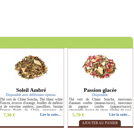
›
Soleil Ambré
Passion glacée
Disponible avec différentes options.
Disponible.
Thé vert de Chine Sencha, Thé blanc white
Thé vert de Chine Sencha, morceaux
Yuncui, écorces d'orange, feuilles de mélisse
d'ananas confits (ananas/sucre), morceaux
et de verveine entières, passiflore, Jasmin
de papaye confits (papaye/sucre),
Dragon Pearls de Chine, morceaux de
citronnelle, écorce de citron, pétales de rose,
mangue, fleurs de tilleul et de souci. Saveur
fleurs de tournesol. Saveur : Passion citron.
7,30 €
Lire la suite...
5,70 €
Lire la suite...
: Orange mangue. Thé BIO.
AJOUTER AU PANIER