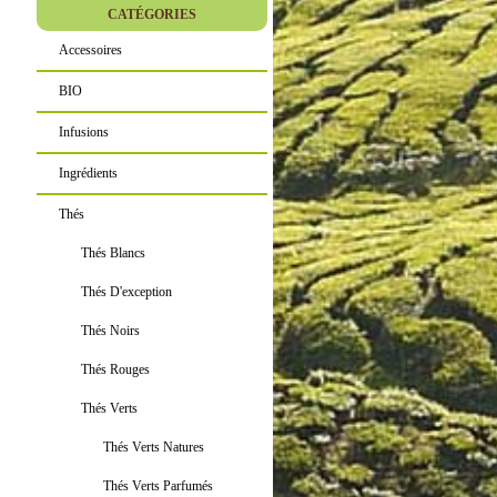
CATÉGORIES
Accessoires
BIO
Infusions
Ingrédients
Thés
Thés Blancs
Thés D'exception
Thés Noirs
Thés Rouges
Thés Verts
Thés Verts Natures
Thés Verts Parfumés