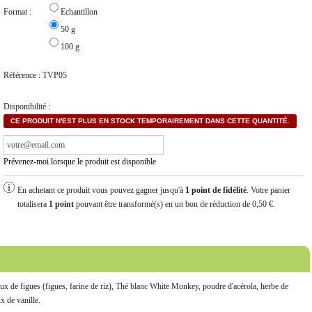
Format :
Echantillon
50 g
100 g
Référence :
TVP05
Disponibilité :
CE PRODUIT N'EST PLUS EN STOCK TEMPORAIREMENT DANS CETTE QUANTITÉ.
Prévenez-moi lorsque le produit est disponible
En achetant ce produit vous pouvez gagner jusqu'à
1
point de fidélité
. Votre panier
totalisera
1
point
pouvant être transformé(s) en un bon de réduction de
0,50 €
.
x de figues (figues, farine de riz), Thé blanc White Monkey, poudre d'acérola, herbe de
x de vanille.