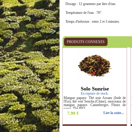
Dosage : 12 grammes par litre d'eau.
Température de l'eau : 70°.
Temps d'infusion : entre 2 et 3 minutes.
PRODUITS CONNEXES
‹
Solo Sunrise
En rupture de stock.
Mangue papaye. Thé noir Assam (Inde de
l'Est), thé vert Sencha (Chine), morceaux de
mangue, papaye. Canneberges. Fleurs de
souci. Thé BIO.
7,90 €
Lire la suite...