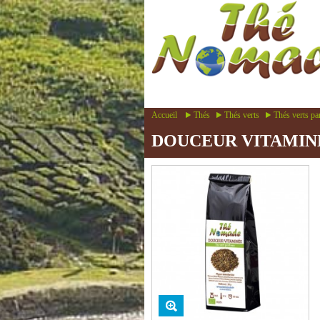
Accueil
Thés
Thés verts
Thés verts p
DOUCEUR VITAMIN