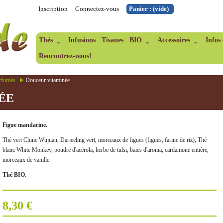
Inscription
Connectez-vous
Panier :
(vide)
Thés
Infusions
Tisanes
BIO
Accessoires
Infos 
Rencontrez-nous!
arfumés
Douceur vitaminée
ÉE
Figue mandarine.
Thé vert Chine Wujuan, Darjeeling vert, morceaux de figues (figues, farine de riz), Thé
blanc White Monkey, poudre d'acérola, herbe de tulsi, baies d'aronia, cardamone entière,
morceaux de vanille.
Thé BIO.
8,30 €