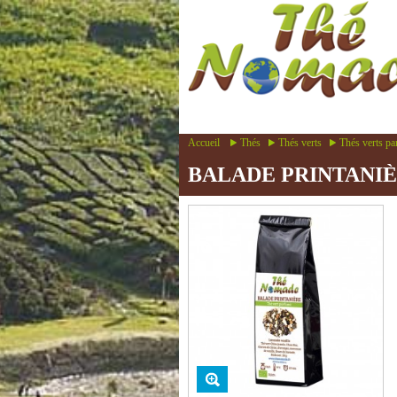
Accueil
Thés
Thés verts
Thés verts p
BALADE PRINTANI