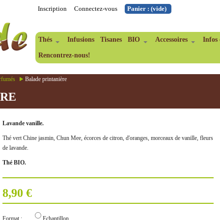
Inscription
Connectez-vous
Panier :
(vide)
Thés
Infusions
Tisanes
BIO
Accessoires
Infos 
Rencontrez-nous!
arfumés
Balade printanière
ÈRE
Lavande vanille.
Thé vert Chine jasmin, Chun Mee, écorces de citron, d'oranges, morceaux de vanille, fleurs
de lavande.
Thé BIO.
8,90 €
Format :
Echantillon