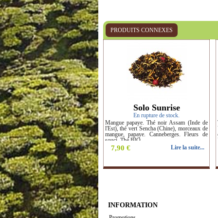
PRODUITS CONNEXES
‹
Solo Sunrise
En rupture de stock.
Mangue papaye. Thé noir Assam (Inde de
l'Est), thé vert Sencha (Chine), morceaux de
mangue, papaye. Canneberges. Fleurs de
souci. Thé BIO.
7,90 €
Lire la suite...
INFORMATION
Promotions