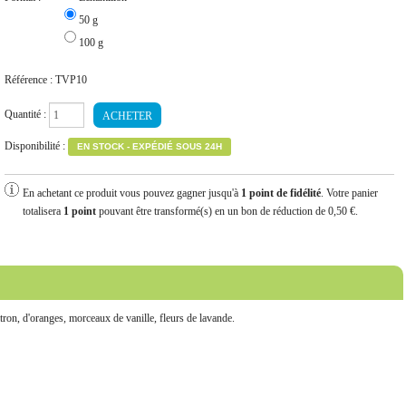
50 g
100 g
Référence :
TVP10
Quantité :
Disponibilité :
EN STOCK - EXPÉDIÉ SOUS 24H
En achetant ce produit vous pouvez gagner jusqu'à
1
point de fidélité
. Votre panier
totalisera
1
point
pouvant être transformé(s) en un bon de réduction de
0,50 €
.
ron, d'oranges, morceaux de vanille, fleurs de lavande.