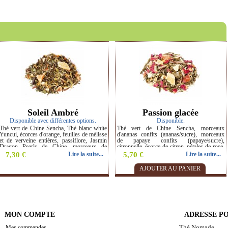
›
Soleil Ambré
Passion glacée
Disponible avec différentes options.
Disponible.
Thé vert de Chine Sencha, Thé blanc white
Thé vert de Chine Sencha, morceaux
Yuncui, écorces d'orange, feuilles de mélisse
d'ananas confits (ananas/sucre), morceaux
et de verveine entières, passiflore, Jasmin
de papaye confits (papaye/sucre),
Dragon Pearls de Chine, morceaux de
citronnelle, écorce de citron, pétales de rose,
mangue, fleurs de tilleul et de souci. Saveur
fleurs de tournesol. Saveur : Passion citron.
7,30 €
Lire la suite...
5,70 €
Lire la suite...
: Orange mangue. Thé BIO.
AJOUTER AU PANIER
MON COMPTE
ADRESSE P
Thé Nomade
Mes commandes