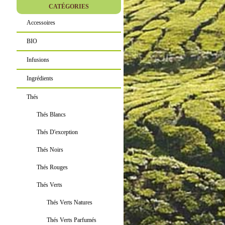
CATÉGORIES
Accessoires
BIO
Infusions
Ingrédients
Thés
Thés Blancs
Thés D'exception
Thés Noirs
Thés Rouges
Thés Verts
Thés Verts Natures
Thés Verts Parfumés